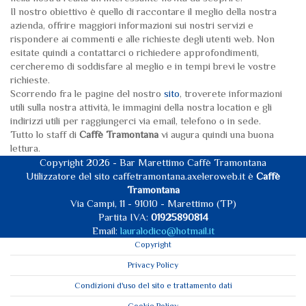
Il nostro obiettivo è quello di raccontare il meglio della nostra
azienda, offrire maggiori informazioni sui nostri servizi e
rispondere ai commenti e alle richieste degli utenti web. Non
esitate quindi a contattarci o richiedere approfondimenti,
cercheremo di soddisfare al meglio e in tempi brevi le vostre
richieste.
Scorrendo fra le pagine del nostro
sito
, troverete informazioni
utili sulla nostra attività, le immagini della nostra location e gli
indirizzi utili per raggiungerci via email, telefono o in sede.
Tutto lo staff di
Caffè Tramontana
vi augura quindi una buona
lettura.
Copyright 2026 - Bar Marettimo Caffè Tramontana
Utilizzatore del sito caffetramontana.axeleroweb.it è
Caffè
Tramontana
Via Campi, 11 - 91010 - Marettimo (TP)
Partita IVA:
01925890814
Email:
lauralodico@hotmail.it
Copyright
Privacy Policy
Condizioni d'uso del sito e trattamento dati