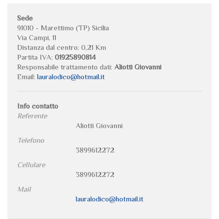
Sede
91010 - Marettimo (TP) Sicilia
Via Campi, 11
Distanza dal centro: 0,21 Km
Partita IVA:
01925890814
Responsabile trattamento dati:
Aliotti Giovanni
Email:
lauralodico@hotmail.it
Info contatto
Referente
Aliotti Giovanni
Telefono
3899612272
Cellulare
3899612272
Mail
lauralodico@hotmail.it